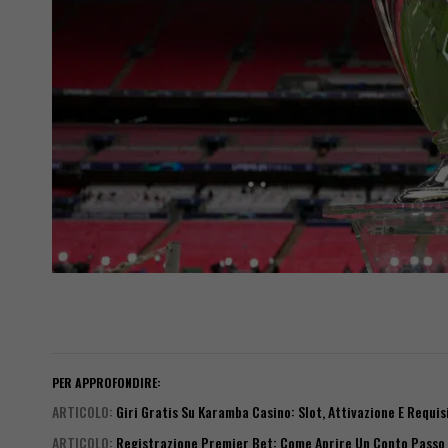
PER APPROFONDIRE:
ARTICOLO
:
Giri Gratis Su Karamba Casino: Slot, Attivazione E Requis
ARTICOLO
:
Registrazione Premier Bet: Come Aprire Un Conto Passo