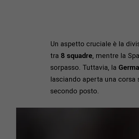
Un aspetto cruciale è la divisi
tra
8 squadre
, mentre la Sp
sorpasso. Tuttavia, la
Germa
lasciando aperta una corsa se
secondo posto.