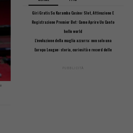
Giri Gratis Su Karamba Casino: Slot, Attivazione E
Requisiti
Registrazione Premier Bet: Come Aprire Un Conto
Passo Passo
hello world
L’evoluzione della maglia azzurra: non solo una
questione di stile
Europa League: storia, curiosità e record delle
squadre italiane
PUBBLICITÀ
se