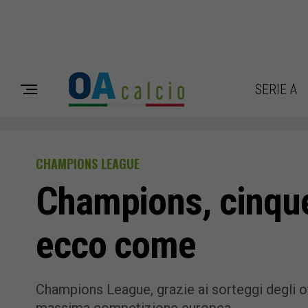
SERIE A
CHAMPIONS LEAGUE
Champions, cinque 
ecco come
Champions League, grazie ai sorteggi degli ott