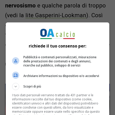
nervosismo
e qualche parola di troppo
(vedi la
lite Gasperini-Lookman
). Così
com’è unanime la
perdita economica
,
visti i
2,5 miliardi totali
messi in palio
dalla nuova Champions. Atalanta e Juve
richiede il tuo consenso per:
hanno chiuso – in attesa dei dati
Pubblicità e contenuti personalizzati, misurazione
delle prestazioni dei contenuti e degli annunci,
ufficiali – a quota 65 milioni. Cinque in
ricerche sul pubblico, sviluppo di servizi
più del Milan a quota 60.
Archiviare informazioni su dispositivo e/o accedervi
Scopri di più
I tuoi dati personali verranno trattati da 431 partner e le
informazioni raccolte dal tuo dispositivo (come cookie,
identificatori univoci e altri dati del dispositivo) potrebbero
essere condivise con questi ultimi, da loro visualizzate e
memorizzate oppure essere usate nello specifico da questo