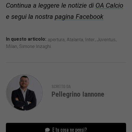
Continua a leggere le notizie di
OA Calcio
e segui la nostra
pagina Facebook
,
,
,
,
In questo articolo:
apertura
Atalanta
Inter
Juventus
,
Milan
Simone Inzaghi
SCRITTO DA
Pellegrino Iannone
E tu cosa ne pensi?