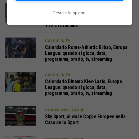
CALCIO IN TV
Gestisci le opzioni
Che partite di Europa League si vedono in
chiaro questa settimana? La proposta di
TV8 e le italiane
CALCIO IN TV
Calendario Roma-Athletic Bilbao, Europa
League: quando si gioca, data,
programma, orario, tv, streaming
CALCIO IN TV
Calendario Dinamo Kiev-Lazio, Europa
League: quando si gioca, data,
programma, orario, tv, streaming
CHAMPIONS LEAGUE
Sky Sport, al via le Coppe Europee nella
Casa dello Sport