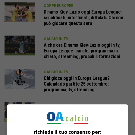
COPPE EUROPEE
Dinamo Kiev-Lazio oggi Europa League:
squalificati, infortunati, diffidati. Chi non
può giocare questa sera
CALCIO IN TV
A che ora Dinamo Kiev-Lazio oggi in tv,
Europa League: canale, programma in
chiaro, streaming, probabili formazioni
CALCIO IN TV
Chi gioca oggi in Europa League?
Calendario partite 25 settembre:
programma, tv, streaming
COPPE EUROPEE
Le ambizioni delle squadre italiane in
Europa League: fin dove possono
spingersi Roma e Lazio?
richiede il tuo consenso per: