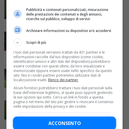
COPPE EUROPEE
Le avversarie delle squadre italiane in
Pubblicità e contenuti personalizzati, misurazione
Europa League: il cammino di Roma e
delle prestazioni dei contenuti e degli annunci,
ricerche sul pubblico, sviluppo di servizi
Lazio
Archiviare informazioni su dispositivo e/o accedervi
COPPE EUROPEE
Quanti soldi guadagnano le squadre in
Scopri di più
Europa League? Premi per
partecipazione, vittorie, passaggio del
I tuoi dati personali verranno trattati da 431 partner e le
turno
informazioni raccolte dal tuo dispositivo (come cookie,
identificatori univoci e altri dati del dispositivo) potrebbero
essere condivise con questi ultimi, da loro visualizzate e
memorizzate oppure essere usate nello specifico da questo
COPPE EUROPEE
sito. Noi e i nostri partner potremmo utilizzare dati di
Quante partite gioca una squadra in
localizzazione esatti.
Elenco dei partner
.
Europa League? Più incontri e big match
Alcuni fornitori potrebbero trattare i tuoi dati personali sulla
fin da subito
base dell'interesse legittimo, al quale puoi opporti gestendo
le tue opzioni qui sotto. Cerca un link in fondo a questa
pagina o nel menu del sito per gestire o revocare il consenso
COPPE EUROPEE
nelle impostazioni della privacy e dei cookie.
Regolamento Europa League: come
funziona il girone unico, classifica, chi si
qualifica agli ottavi
ACCONSENTO