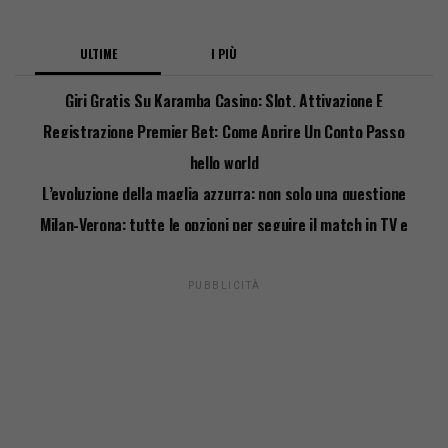
ULTIME
I PIÙ
Giri Gratis Su Karamba Casino: Slot, Attivazione E
Requisiti
Registrazione Premier Bet: Come Aprire Un Conto Passo
Passo
hello world
L’evoluzione della maglia azzurra: non solo una questione
di stile
Milan-Verona: tutte le opzioni per seguire il match in TV e
streaming
PUBBLICITÀ