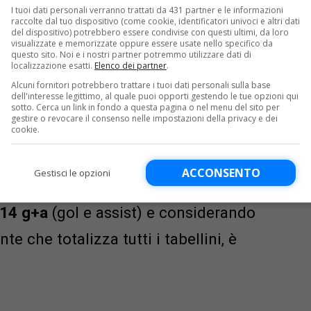
I tuoi dati personali verranno trattati da 431 partner e le informazioni
raccolte dal tuo dispositivo (come cookie, identificatori univoci e altri dati
del dispositivo) potrebbero essere condivise con questi ultimi, da loro
visualizzate e memorizzate oppure essere usate nello specifico da
mano il
piccolo Mozart
, ma in campo
questo sito. Noi e i nostri partner potremmo utilizzare dati di
localizzazione esatti.
Elenco dei partner
.
rsi molto. Tanta corsa e tenacia,
Alcuni fornitori potrebbero trattare i tuoi dati personali sulla base
dell'interesse legittimo, al quale puoi opporti gestendo le tue opzioni qui
i palloni recuperati. Caratteristiche
sotto. Cerca un link in fondo a questa pagina o nel menu del sito per
gestire o revocare il consenso nelle impostazioni della privacy e dei
cookie.
que di reggere un centrocampo
sto da Joao Neves-Vitinha-Fabian
ACCONSENTO
Gestisci le opzioni
 ma contribuisce a crearne: in
14 g+a
(gol e assist) e considerando
te che totalizza tutti i tabellini, è