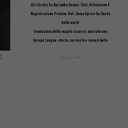
Giri Gratis Su Karamba Casino: Slot, Attivazione E
Requisiti
Registrazione Premier Bet: Come Aprire Un Conto
Passo Passo
hello world
L’evoluzione della maglia azzurra: non solo una
questione di stile
Europa League: storia, curiosità e record delle
squadre italiane
in
in
PUBBLICITÀ