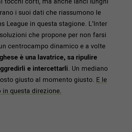
i tocchi corti, ma anche lanci lunghi
ano i suoi dati che riassumono le
s League in questa stagione. L’Inter
 soluzioni che propone per non farsi
 un centrocampo dinamico e a volte
ghese è una lavatrice, sa ripulire
ggredirli e intercettarli
. Un mediano
l posto giusto al momento giusto.
E le
 in questa direzione.