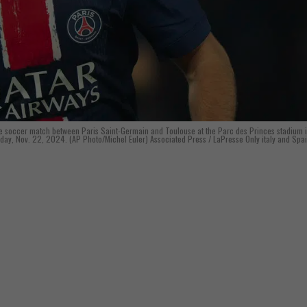
ne soccer match between Paris Saint-Germain and Toulouse at the Parc des Princes stadium 
day, Nov. 22, 2024. (AP Photo/Michel Euler) Associated Press / LaPresse Only italy and Spa