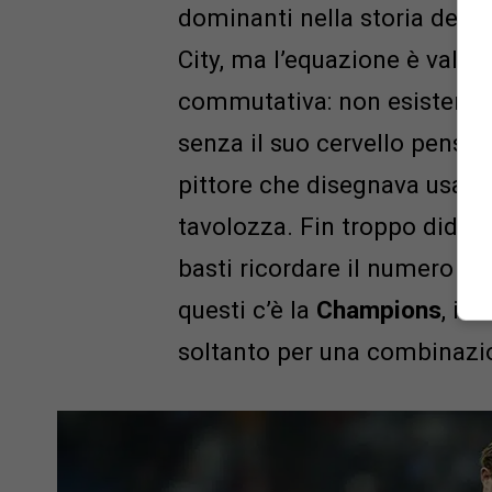
dominanti nella storia del 
City, ma l’equazione è valid
commutativa: non esisterebb
senza il suo cervello pensant
pittore che disegnava usando
tavolozza. Fin troppo didascal
basti ricordare il numero (18
questi c’è la
Champions
, il
soltanto per una combinazio