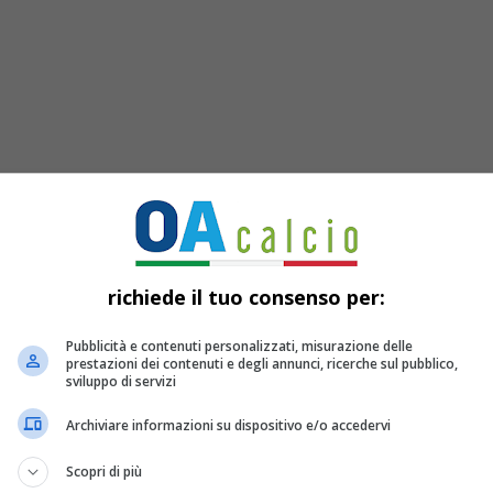
si chiude un’era
richiede il tuo consenso per:
Pubblicità e contenuti personalizzati, misurazione delle
prestazioni dei contenuti e degli annunci, ricerche sul pubblico,
a out” (l’iconico discorso di addio
sviluppo di servizi
anche
Kevin De Bruyne
ha fatto un
Archiviare informazioni su dispositivo e/o accedervi
e spalle una delle decadi più
Scopri di più