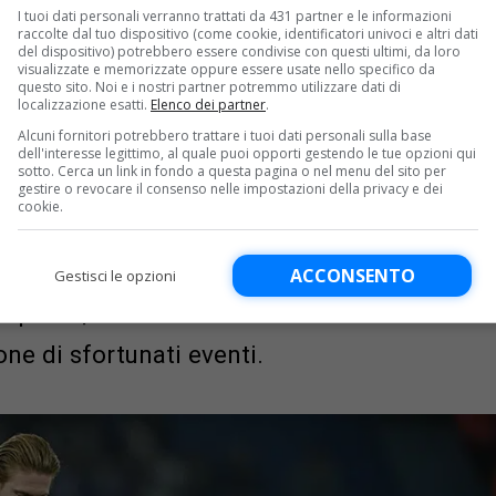
calcio europeo. Non esiste KDB senza
I tuoi dati personali verranno trattati da 431 partner e le informazioni
raccolte dal tuo dispositivo (come cookie, identificatori univoci e altri dati
del dispositivo) potrebbero essere condivise con questi ultimi, da loro
a anche usando la proprietà
visualizzate e memorizzate oppure essere usate nello specifico da
questo sito. Noi e i nostri partner potremmo utilizzare dati di
e la legacy di Guardiola ai Citizens
localizzazione esatti.
Elenco dei partner
.
Alcuni fornitori potrebbero trattare i tuoi dati personali sulla base
e, il suo cuore pulsante, il suo
dell'interesse legittimo, al quale puoi opporti gestendo le tue opzioni qui
sotto. Cerca un link in fondo a questa pagina o nel menu del sito per
 il prato dell’Etihad come la sua
gestire o revocare il consenso nelle impostazioni della privacy e dei
cookie.
ico elencare tutti i trofei vinti, ci
 di squadra, 4 individuali) e che tra
ACCONSENTO
Gestisci le opzioni
 “Triplete”, ma non il Pallone d’Oro
ne di sfortunati eventi.