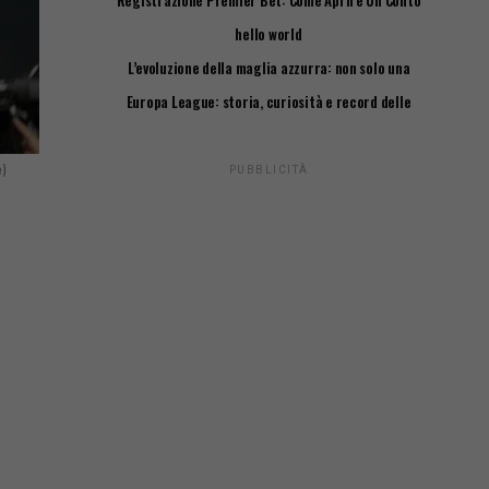
Registrazione Premier Bet: Come Aprire Un Conto
Passo Passo
hello world
L’evoluzione della maglia azzurra: non solo una
questione di stile
Europa League: storia, curiosità e record delle
squadre italiane
e)
PUBBLICITÀ