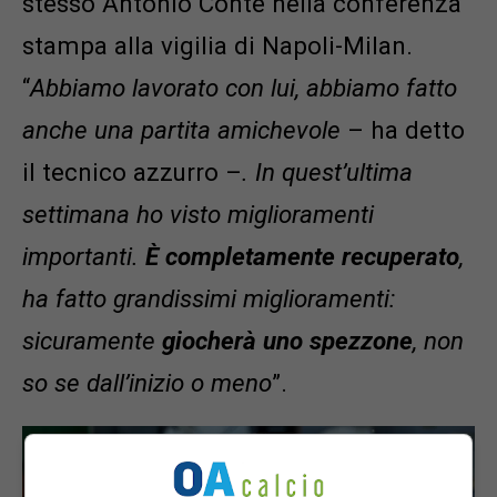
stesso Antonio Conte nella conferenza
stampa alla vigilia di Napoli-Milan.
“
Abbiamo lavorato con lui, abbiamo fatto
anche una partita amichevole
– ha detto
il tecnico azzurro –
. In quest’ultima
settimana ho visto miglioramenti
importanti.
È completamente recuperato
,
ha fatto grandissimi miglioramenti:
sicuramente
giocherà uno spezzone
, non
so se dall’inizio o meno
”.