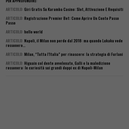
PER APPROFONDIRE:
ARTICOLO
:
Giri Gratis Su Karamba Casino: Slot, Attivazione E Requisiti
ARTICOLO
:
Registrazione Premier Bet: Come Aprire Un Conto Passo
Passo
ARTICOLO
:
hello world
ARTICOLO
:
Napoli, il Milan non perde dal 2018: ma quando Lukaku vede
rossonero…
ARTICOLO
:
Milan, “Tutta l’Italia” per rinascere: la strategia di Furlani
ARTICOLO
:
Higuain col dente avvelenato, Galli e la maledizione
rossonera: le curiosità sui grandi doppi ex di Napoli-Milan