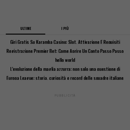
ULTIME
I PIÙ
Giri Gratis Su Karamba Casino: Slot, Attivazione E Requisiti
Registrazione Premier Bet: Come Aprire Un Conto Passo Passo
hello world
L’evoluzione della maglia azzurra: non solo una questione di
stile
Europa League: storia, curiosità e record delle squadre italiane
PUBBLICITÀ