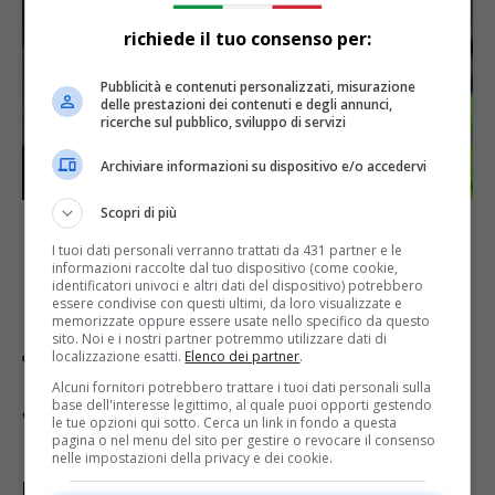
richiede il tuo consenso per:
Pubblicità e contenuti personalizzati, misurazione
delle prestazioni dei contenuti e degli annunci,
ricerche sul pubblico, sviluppo di servizi
Archiviare informazioni su dispositivo e/o accedervi
Scopri di più
Antonio Conte (LaPresse)
I tuoi dati personali verranno trattati da 431 partner e le
informazioni raccolte dal tuo dispositivo (come cookie,
identificatori univoci e altri dati del dispositivo) potrebbero
Infortuni e scelte
essere condivise con questi ultimi, da loro visualizzate e
memorizzate oppure essere usate nello specifico da questo
sito. Noi e i nostri partner potremmo utilizzare dati di
tecniche: cosa filtra alla
localizzazione esatti.
Elenco dei partner
.
Alcuni fornitori potrebbero trattare i tuoi dati personali sulla
vigilia
base dell'interesse legittimo, al quale puoi opporti gestendo
le tue opzioni qui sotto. Cerca un link in fondo a questa
pagina o nel menu del sito per gestire o revocare il consenso
nelle impostazioni della privacy e dei cookie.
La notizia è che ci sarà, resta da capire