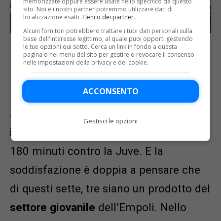
memorizzate oppure essere usate nello specifico da questo
sito. Noi e i nostri partner potremmo utilizzare dati di
localizzazione esatti.
Elenco dei partner
.
Alcuni fornitori potrebbero trattare i tuoi dati personali sulla
base dell'interesse legittimo, al quale puoi opporti gestendo
L’esultanza dopo la vittoria contro lo Juve (Lapresse)
le tue opzioni qui sotto. Cerca un link in fondo a questa
pagina o nel menu del sito per gestire o revocare il consenso
nelle impostazioni della privacy e dei cookie.
ACCONSENTO
Due 2006, un 2005, due 2004, due 2002.
Sommati:
7 giocatori che non superano
Gestisci le opzioni
i 23 anni di età
negli 11+4 schierati nei
180 minuti contro la Juve. E la
soddisfazione è doppia a pensare che
di questi sette, tre siano un prodotto del
settore giovanile
dell’Empoli. Nello