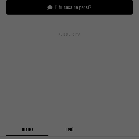
E tu cosa ne pensi?
PUBBLICITÀ
ULTIME
I PIÙ