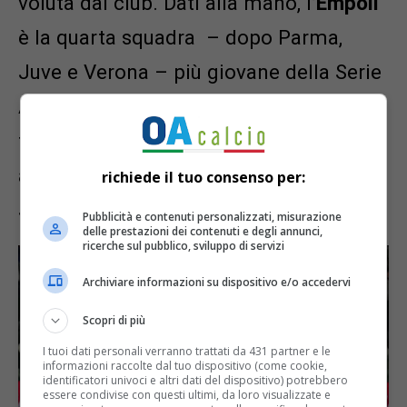
voluta dal club. Dati alla mano, l’
Empoli
è la quarta squadra
– dopo Parma,
Juve e Verona – più giovane della Serie
A. E la dimostrazione di quanto il club
toscano sia una fucina di talenti è
arrivata proprio nella notte dello
richiede il tuo consenso per:
Stadium.
Pubblicità e contenuti personalizzati, misurazione
delle prestazioni dei contenuti e degli annunci,
ricerche sul pubblico, sviluppo di servizi
Archiviare informazioni su dispositivo e/o accedervi
Scopri di più
I tuoi dati personali verranno trattati da 431 partner e le
informazioni raccolte dal tuo dispositivo (come cookie,
identificatori univoci e altri dati del dispositivo) potrebbero
essere condivise con questi ultimi, da loro visualizzate e