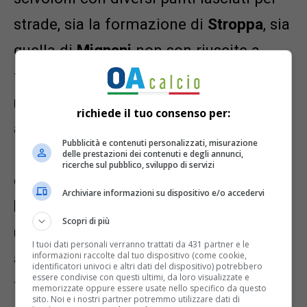
strade, sia la formazione di
Stroppa
, sia
quella di
Mignani
non son riuscite a
trovare continuità in stagione. La
neopromossa
era partita forte, ma è
richiede il tuo consenso per:
andata incontro ad una mini-
Pubblicità e contenuti personalizzati, misurazione
involuzione nella fase conclusiva del
delle prestazioni dei contenuti e degli annunci,
ricerche sul pubblico, sviluppo di servizi
girone d’andata; la
compagine
Archiviare informazioni su dispositivo e/o accedervi
lombarda
, nonostante abbia sulla carta
Scopri di più
una rosa di primissimo livello, se non
I tuoi dati personali verranno trattati da 431 partner e le
informazioni raccolte dal tuo dispositivo (come cookie,
addirittura il miglior organico del
identificatori univoci e altri dati del dispositivo) potrebbero
essere condivise con questi ultimi, da loro visualizzate e
torneo, si trova attualmente in
quarta
memorizzate oppure essere usate nello specifico da questo
sito. Noi e i nostri partner potremmo utilizzare dati di