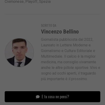
,
,
Cremonese
Playoff
Spezia
SCRITTO DA
Vincenzo Bellino
Giornalista pubblicista dal 2022,
Laureato in Lettere Moderne e
Giornalismo e Cultura Editoriale e
Multimediale. Il calcio è la miglior
medicina, ma consiglio vivamente
anche le altre pillole sportive. Vivo e
sogno ad occhi aperti, il traguardo
più importante è il prossimo.
E tu cosa ne pensi?