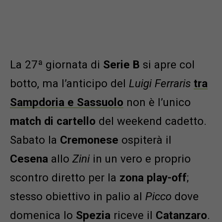
La 27ª giornata di
Serie B
si apre col
botto, ma l’anticipo del
Luigi Ferraris
tra
Sampdoria e Sassuolo
non è l’unico
m
atch di cartello
del weekend cadetto.
Sabato la
Cremonese
ospiterà il
Cesena
allo
Zini
in un vero e proprio
scontro diretto per la
zona play-off
;
stesso obiettivo in palio al
Picco
dove
domenica lo
Spezia
riceve il
Catanzaro
.