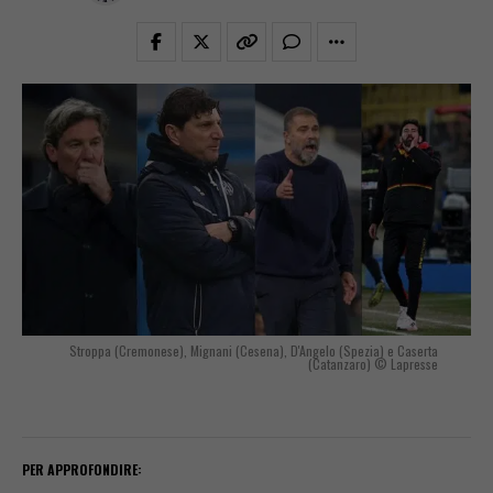
Stroppa (Cremonese), Mignani (Cesena), D'Angelo (Spezia) e Caserta
(Catanzaro) © Lapresse
PER APPROFONDIRE: