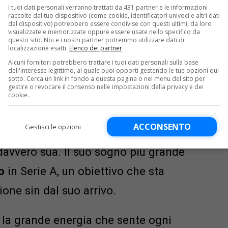
I tuoi dati personali verranno trattati da 431 partner e le informazioni
raccolte dal tuo dispositivo (come cookie, identificatori univoci e altri dati
del dispositivo) potrebbero essere condivise con questi ultimi, da loro
visualizzate e memorizzate oppure essere usate nello specifico da
questo sito. Noi e i nostri partner potremmo utilizzare dati di
localizzazione esatti.
Elenco dei partner
.
Alcuni fornitori potrebbero trattare i tuoi dati personali sulla base
il futuro a Palermo
dell'interesse legittimo, al quale puoi opporti gestendo le tue opzioni qui
sotto. Cerca un link in fondo a questa pagina o nel menu del sito per
gestire o revocare il consenso nelle impostazioni della privacy e dei
cookie.
 il suo contratto fino al 2028,
ACCONSENTO
Gestisci le opzioni
o importante, rafforzando il legame
avvero sua. Il suo sogno più grande
o
in Serie A, un obiettivo che sta
ne sin dal suo arrivo.
 la grande energia che sente ogni