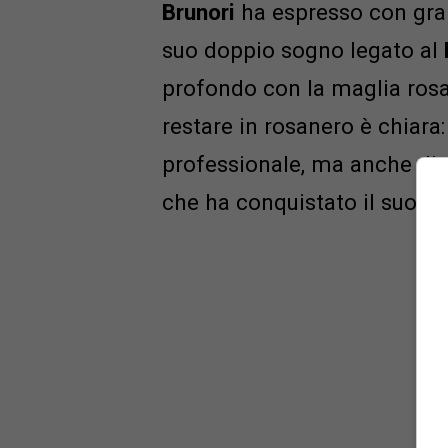
Brunori
ha espresso con gra
suo doppio sogno legato al
profondo con la maglia rosan
restare in rosanero è chiara:
professionale, ma anche di
che ha conquistato il suo cu