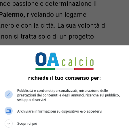
nde passione e determinazione il
Palermo,
rivelando un legame
ero e con la città. La sua volontà di
 non si tratta solo di un progetto
 un impegno emotivo verso un club
ore.
richiede il tuo consenso per:
Pubblicità e contenuti personalizzati, misurazione delle
prestazioni dei contenuti e degli annunci, ricerche sul pubblico,
sviluppo di servizi
Archiviare informazioni su dispositivo e/o accedervi
Scopri di più