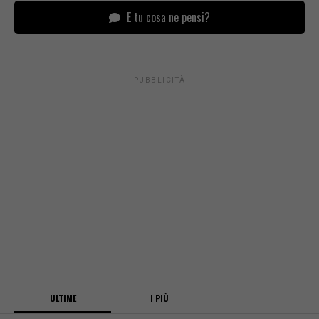
E tu cosa ne pensi?
PUBBLICITÀ
ULTIME
I PIÙ