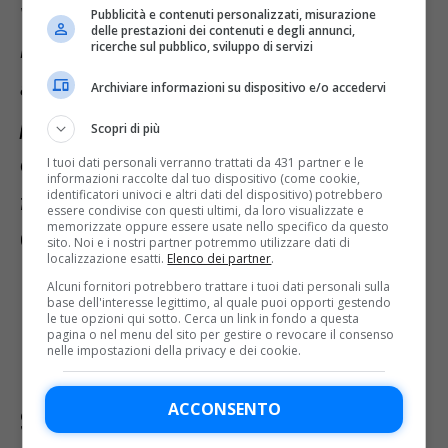
vedrò giorno dopo giorno in allenamento.
Pubblicità e contenuti personalizzati, misurazione
delle prestazioni dei contenuti e degli annunci,
Nessuno è escluso, nessuno è un titolare
ricerche sul pubblico, sviluppo di servizi
assoluto. Loftus-Cheek ha un piccolo
Archiviare informazioni su dispositivo e/o accedervi
problema e domani non ci sarà: mi
Scopri di più
dispiace, perché stava crescendo a livello
I tuoi dati personali verranno trattati da 431 partner e le
informazioni raccolte dal tuo dispositivo (come cookie,
identificatori univoci e altri dati del dispositivo) potrebbero
fisico”.
Niente di grave quindi per l’ex
essere condivise con questi ultimi, da loro visualizzate e
memorizzate oppure essere usate nello specifico da questo
Chelsea, che potrebbe recuperare dopo
sito. Noi e i nostri partner potremmo utilizzare dati di
localizzazione esatti.
Elenco dei partner
.
la sfida contro i rossoblu.
Alcuni fornitori potrebbero trattare i tuoi dati personali sulla
base dell'interesse legittimo, al quale puoi opporti gestendo
le tue opzioni qui sotto. Cerca un link in fondo a questa
pagina o nel menu del sito per gestire o revocare il consenso
Le parole di Conceicao
nelle impostazioni della privacy e dei cookie.
su Leao e Theo
ACCONSENTO