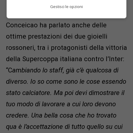
Hernandez
Gestisci le opzioni
Conceicao ha parlato anche delle
ottime prestazioni dei due gioielli
rossoneri, tra i protagonisti della vittoria
della Supercoppa italiana contro l’Inter:
“C
ambiando lo staff, già c’è qualcosa di
diverso. Io so come sono le cose essendo
stato calciatore. Ma poi devi dimostrare il
tuo modo di lavorare a cui loro devono
credere. Una bella cosa che ho trovato
qua è l’accettazione di tutto quello su cui