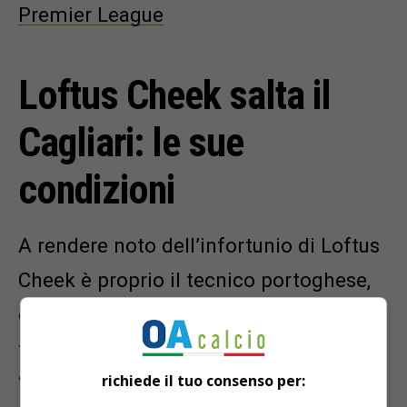
Premier League
Loftus Cheek salta il
Cagliari: le sue
condizioni
A rendere noto dell’infortunio di Loftus
Cheek è proprio il tecnico portoghese,
durante la conferenza stampa
terminata pochissimi minuti fa:
richiede il tuo consenso per:
“
Partono tutti sullo stesso livello, poi