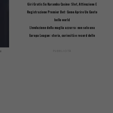
Giri Gratis Su Karamba Casino: Slot, Attivazione E
Requisiti
Registrazione Premier Bet: Come Aprire Un Conto
Passo Passo
hello world
L’evoluzione della maglia azzurra: non solo una
questione di stile
Europa League: storia, curiosità e record delle
squadre italiane
se
PUBBLICITÀ