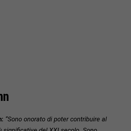
nn
n:
“Sono onorato di poter contribuire al
ù significative del XXI secolo. Sono