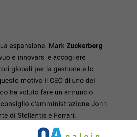
inua espansione. Mark
Zuckerberg
vuole innovarsi e accogliere
ori globali per la gestione e lo
questo motivo il CEO di uno dei
ndo ha voluto fare un annuncio
l consiglio d’amministrazione John
te di Stellantis e Ferrari.