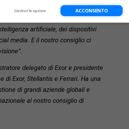
Songhurst entrano a far parte del
ACCONSENTO
Gestisci le opzioni
 di Meta. Abbiamo enormi opportunità
elligenza artificiale, dei dispositivi
cial media. E il nostro consiglio ci
visione”.
tratore delegato di Exor e presidente
 di Exor, Stellantis e Ferrari. Ha una
tione di grandi aziende globali e
azionale al nostro consiglio di