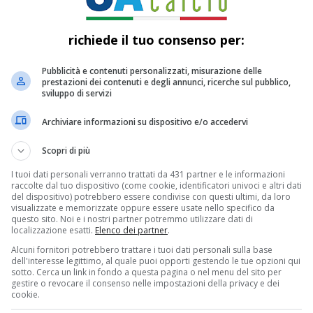
richiede il tuo consenso per:
Pubblicità e contenuti personalizzati, misurazione delle
prestazioni dei contenuti e degli annunci, ricerche sul pubblico,
sviluppo di servizi
Archiviare informazioni su dispositivo e/o accedervi
Scopri di più
I tuoi dati personali verranno trattati da 431 partner e le informazioni
raccolte dal tuo dispositivo (come cookie, identificatori univoci e altri dati
del dispositivo) potrebbero essere condivise con questi ultimi, da loro
visualizzate e memorizzate oppure essere usate nello specifico da
ancia Elkann a Meta
questo sito. Noi e i nostri partner potremmo utilizzare dati di
localizzazione esatti.
Elenco dei partner
.
Alcuni fornitori potrebbero trattare i tuoi dati personali sulla base
dell'interesse legittimo, al quale puoi opporti gestendo le tue opzioni qui
sotto. Cerca un link in fondo a questa pagina o nel menu del sito per
erg:
“Sono entusiasta di inaugurare
gestire o revocare il consenso nelle impostazioni della privacy e dei
cookie.
 cui stavamo lavorando da tempo: Dana