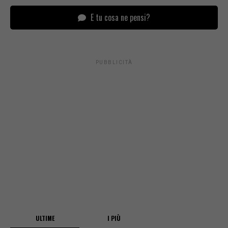
E tu cosa ne pensi?
PUBBLICITÀ
ULTIME
I PIÙ