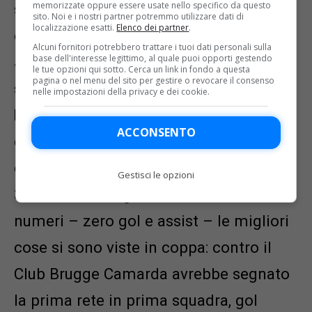
memorizzate oppure essere usate nello specifico da questo
sull’apporto di Camarda con la maglia
sito. Noi e i nostri partner potremmo utilizzare dati di
localizzazione esatti.
Elenco dei partner
.
che scotta, quella della
prima squadra
.
Alcuni fornitori potrebbero trattare i tuoi dati personali sulla
base dell'interesse legittimo, al quale puoi opporti gestendo
Sono
sei le partite disputate
in
le tue opzioni qui sotto. Cerca un link in fondo a questa
pagina o nel menu del sito per gestire o revocare il consenso
stagione tra
campionato e Champions
nelle impostazioni della privacy e dei cookie.
League
, equamente distribuite tra le
ACCONSENTO
due competizioni. Solo una la presenza
da titolare, nell’incontro pareggiato per
Gestisci le opzioni
3-3 contro il Cagliari. Prescindendo dai
numeri – zero gol e assist – le migliori
cose si sono viste in coppa: contro il
Club Brugge Camarda avrebbe segnato
la prima rete in prima squadra, gol