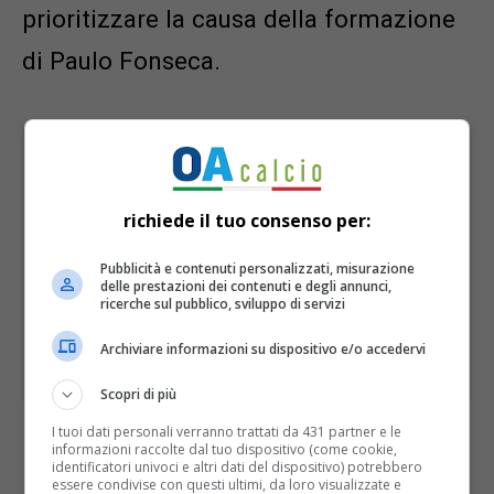
prioritizzare la causa della formazione
di Paulo Fonseca.
richiede il tuo consenso per:
Pubblicità e contenuti personalizzati, misurazione
delle prestazioni dei contenuti e degli annunci,
ricerche sul pubblico, sviluppo di servizi
Archiviare informazioni su dispositivo e/o accedervi
Scopri di più
I tuoi dati personali verranno trattati da 431 partner e le
informazioni raccolte dal tuo dispositivo (come cookie,
Bisogna anche fare una piccola analisi
identificatori univoci e altri dati del dispositivo) potrebbero
essere condivise con questi ultimi, da loro visualizzate e