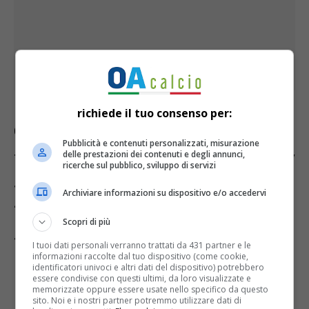
richiede il tuo consenso per:
Come seguire il match in tv?
La sfida
Pubblicità e contenuti personalizzati, misurazione
delle prestazioni dei contenuti e degli annunci,
tra SPAL e Pineto sarà trasmessa su Sky
ricerche sul pubblico, sviluppo di servizi
Sport per mezzo del canale Sky Calcio
Archiviare informazioni su dispositivo e/o accedervi
2 (252) e anche in streaming su NOW e
Scopri di più
SkyGO.
I tuoi dati personali verranno trattati da 431 partner e le
informazioni raccolte dal tuo dispositivo (come cookie,
identificatori univoci e altri dati del dispositivo) potrebbero
essere condivise con questi ultimi, da loro visualizzate e
PROGRAMMA SERIE C
memorizzate oppure essere usate nello specifico da questo
sito. Noi e i nostri partner potremmo utilizzare dati di