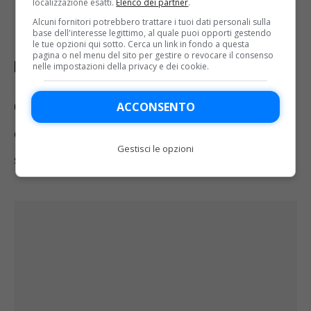
localizzazione esatti.
Elenco dei partner
.
OGGI
Alcuni fornitori potrebbero trattare i tuoi dati personali sulla
base dell'interesse legittimo, al quale puoi opporti gestendo
le tue opzioni qui sotto. Cerca un link in fondo a questa
pagina o nel menu del sito per gestire o revocare il consenso
Domenica 10 novembre
nelle impostazioni della privacy e dei cookie.
Ore 17.30 SERIE C – SPAL-Pineto –
ACCONSENTO
diretta su Sky Calcio 2 (252) e in
Gestisci le opzioni
streaming su NOW e SkyGO