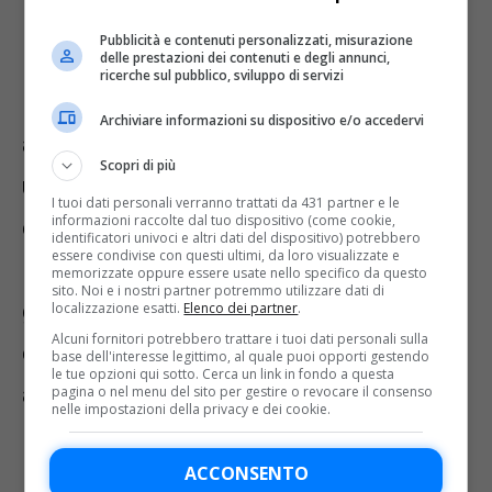
Pubblicità e contenuti personalizzati, misurazione
Ha siglato l’1-0 contro il Mantova
delle prestazioni dei contenuti e degli annunci,
ricerche sul pubblico, sviluppo di servizi
nonché la rete decisiva che ha regalato
Archiviare informazioni su dispositivo e/o accedervi
ai suoi il +3. Sempre più determinante,
Scopri di più
un fuoriclasse che, con questa
I tuoi dati personali verranno trattati da 431 partner e le
informazioni raccolte dal tuo dispositivo (come cookie,
categoria, non c’entra nulla. Altra
identificatori univoci e altri dati del dispositivo) potrebbero
essere condivise con questi ultimi, da loro visualizzate e
menzione d’onore per Tramoni. Il
memorizzate oppure essere usate nello specifico da questo
sito. Noi e i nostri partner potremmo utilizzare dati di
giocatore del Pisa in questa annata,
localizzazione esatti.
Elenco dei partner
.
Alcuni fornitori potrebbero trattare i tuoi dati personali sulla
così come la squadra di Inzaghi stabile
base dell'interesse legittimo, al quale puoi opporti gestendo
le tue opzioni qui sotto. Cerca un link in fondo a questa
al primo posto in classifica, è
pagina o nel menu del sito per gestire o revocare il consenso
nelle impostazioni della privacy e dei cookie.
infermabile.
ACCONSENTO