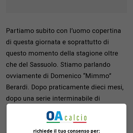
Partiamo subito con l’uomo copertina
di questa giornata e soprattutto di
questo momento della stagione oltre
che del Sassuolo. Stiamo parlando
ovviamente di Domenico “Mimmo”
Berardi. Dopo praticamente dieci mesi,
dopo una serie interminabile di
infortuni, è tornato al gol con la maglia
neroverde e si è emozionato davanti al
richiede il tuo consenso per:
proprio pubblico.