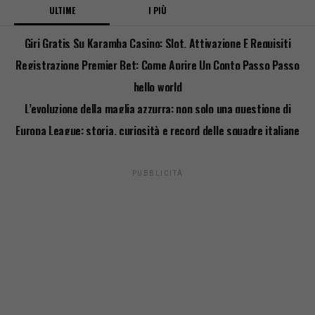
ULTIME
I PIÙ
Giri Gratis Su Karamba Casino: Slot, Attivazione E Requisiti
Registrazione Premier Bet: Come Aprire Un Conto Passo Passo
hello world
L’evoluzione della maglia azzurra: non solo una questione di
stile
Europa League: storia, curiosità e record delle squadre italiane
PUBBLICITÀ