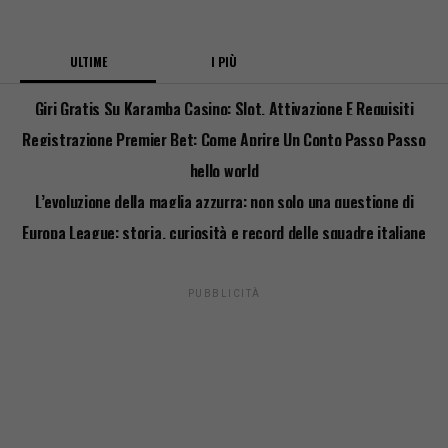
ULTIME
I PIÙ
Giri Gratis Su Karamba Casino: Slot, Attivazione E Requisiti
Registrazione Premier Bet: Come Aprire Un Conto Passo Passo
hello world
L’evoluzione della maglia azzurra: non solo una questione di
stile
Europa League: storia, curiosità e record delle squadre italiane
PUBBLICITÀ