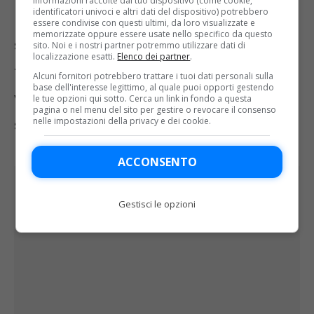
informazioni raccolte dal tuo dispositivo (come cookie,
identificatori univoci e altri dati del dispositivo) potrebbero
pareggi con
Colombia e Costa Rica
per
essere condivise con questi ultimi, da loro visualizzate e
memorizzate oppure essere usate nello specifico da questo
superare lo scoglio dei gironi, ma il
sito. Noi e i nostri partner potremmo utilizzare dati di
localizzazione esatti.
Elenco dei partner
.
tabellone che si profila avanti ai
Alcuni fornitori potrebbero trattare i tuoi dati personali sulla
base dell'interesse legittimo, al quale puoi opporti gestendo
verdeoro non si preannuncia per nulla
le tue opzioni qui sotto. Cerca un link in fondo a questa
pagina o nel menu del sito per gestire o revocare il consenso
nelle impostazioni della privacy e dei cookie.
semplice.
ACCONSENTO
Gestisci le opzioni