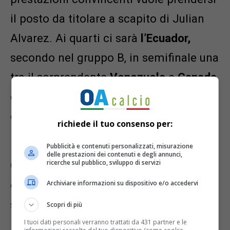
il posto da titolare a scapito di Julian
Alvarez. Ai quarti ci sarà
l’Ecuador,
secondo nel gruppo B, in semifinale una
tra il sorprendente
Venezuela
e
Canada
già battuto nella prima fase: per Messi
e compagni il cammino, salvo
richiede il tuo consenso per:
imprevisti, sembra spianato.
Pubblicità e contenuti personalizzati, misurazione
delle prestazioni dei contenuti e degli annunci,
ricerche sul pubblico, sviluppo di servizi
Qualche difficoltà in più per il Brasile,
che non si è sforzato più di tanto per
Archiviare informazioni su dispositivo e/o accedervi
superare il primo taglio nel gruppo D.
Scopri di più
Basta la vittoria con il
Paraguay
ed i
I tuoi dati personali verranno trattati da 431 partner e le