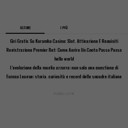
ULTIME
I PIÙ
Giri Gratis Su Karamba Casino: Slot, Attivazione E Requisiti
Registrazione Premier Bet: Come Aprire Un Conto Passo Passo
hello world
L’evoluzione della maglia azzurra: non solo una questione di
stile
Europa League: storia, curiosità e record delle squadre italiane
PUBBLICITÀ