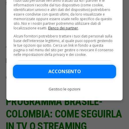
I tuoi dati personali verranno trattati da 431 partner e le
sito sportitalia.it e su Mola TV.
informazioni raccolte dal tuo dispositivo (come cookie,
identificatori univoci e altri dati del dispositivo) potrebbero
essere condivise con questi ultimi, da loro visualizzate e
memorizzate oppure essere usate nello specifico da questo
PROGRAMMA COPA
sito. Noi e i nostri partner potremmo utilizzare dati di
localizzazione esatti.
Elenco dei partner
.
Alcuni fornitori potrebbero trattare i tuoi dati personali sulla
AMERICA 2024
base dell'interesse legittimo, al quale puoi opporti gestendo
le tue opzioni qui sotto. Cerca un link in fondo a questa
pagina o nel menu del sito per gestire o revocare il consenso
nelle impostazioni della privacy e dei cookie.
Mercoledì 3 luglio
ACCONSENTO
Ore 03.00 Brasile-Colombia
Gestisci le opzioni
PROGRAMMA BRASILE-
COLOMBIA: COME SEGUIRLA
IN TV O STREAMING