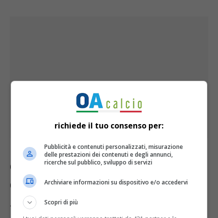
richiede il tuo consenso per:
Pubblicità e contenuti personalizzati, misurazione
delle prestazioni dei contenuti e degli annunci,
ricerche sul pubblico, sviluppo di servizi
Come seguire il match in tv? Brasile-
Archiviare informazioni su dispositivo e/o accedervi
Colombia
sarà visibile in chiaro su
Sportitalia e in diretta streaming sul
Scopri di più