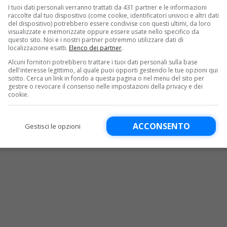
ma e i suoi avranno due risultati su
I tuoi dati personali verranno trattati da 431 partner e le informazioni
raccolte dal tuo dispositivo (come cookie, identificatori univoci e altri dati
 assicurarsi un posto agli ottavi.
del dispositivo) potrebbero essere condivise con questi ultimi, da loro
visualizzate e memorizzate oppure essere usate nello specifico da
questo sito. Noi e i nostri partner potremmo utilizzare dati di
pleto, il programma dettagliato,
localizzazione esatti.
Elenco dei partner
.
Alcuni fornitori potrebbero trattare i tuoi dati personali sulla base
o tv e streaming di Croazia-Italia, sfida
dell'interesse legittimo, al quale puoi opporti gestendo le tue opzioni qui
sotto. Cerca un link in fondo a questa pagina o nel menu del sito per
ta del girone B degli Europei 2024.
La
gestire o revocare il consenso nelle impostazioni della privacy e dei
cookie.
retta televisiva su Rai 1, Sky Sport
3), Sky Sport 252, ed in streaming
ACCONSENTO
Gestisci le opzioni