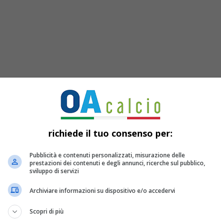
 gli Azzurri hanno molto spesso
richiede il tuo consenso per:
, i pareggi sono stati ben 5, 3 le
Pubblicità e contenuti personalizzati, misurazione delle
mente una la vittoria per l’Italia,
prestazioni dei contenuti e degli annunci, ricerche sul pubblico,
sviluppo di servizi
41/42. Insomma un tabù da sfatare
Archiviare informazioni su dispositivo e/o accedervi
 che l’Italia non incontra dal lontano
Scopri di più