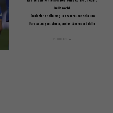
Registrazione Premier Bet: Come Aprire Un Conto
Passo Passo
hello world
L’evoluzione della maglia azzurra: non solo una
questione di stile
Europa League: storia, curiosità e record delle
squadre italiane
PUBBLICITÀ