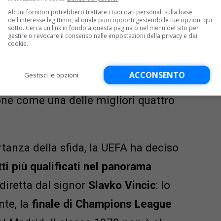
alia ha ribaltato il risultato con
Alcuni fornitori potrebbero trattare i tuoi dati personali sulla base
dell'interesse legittimo, al quale puoi opporti gestendo le tue opzioni qui
ando
tre punti d’oro in ottica
sotto. Cerca un link in fondo a questa pagina o nel menu del sito per
gestire o revocare il consenso nelle impostazioni della privacy e dei
illamente dire che l’Italia ha in
cookie.
che un pareggio dovrebbe mettere al
ACCONSENTO
Gestisci le opzioni
sorprese, considerando anche la
rone come una delle migliori quattro
rtanza della sfida, la UEFA ha deciso
tti più qualificati nel panorama
 diretta dal signor
Slavko Vincic
: lo
nte, la
finale di Champions League