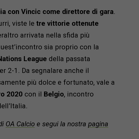
alia con Vincic come direttore di gara
.
rri, viste le
tre vittorie ottenute
eraltro arrivata nella sfida più
uest’incontro sia proprio con la
Nations League
della passata
er 2-1. Da segnalare anche il
amente più dolce e fortunato, vale a
uro 2020
con il
Belgio
, incontro
ll’Italia.
di
OA Calcio
e segui la nostra
pagina