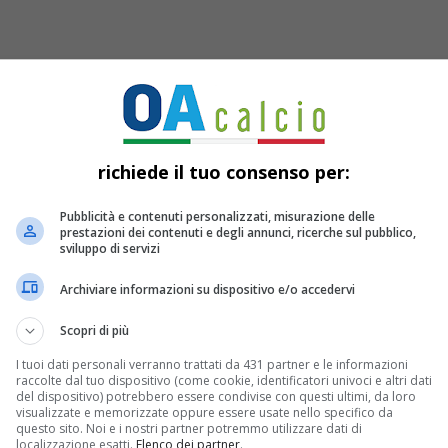
richiede il tuo consenso per:
Pubblicità e contenuti personalizzati, misurazione delle
prestazioni dei contenuti e degli annunci, ricerche sul pubblico,
sviluppo di servizi
Archiviare informazioni su dispositivo e/o accedervi
Scopri di più
nto odierno forte del successo
I tuoi dati personali verranno trattati da 431 partner e le informazioni
nia
per
2-1
. Dopo un avvio shock che
raccolte dal tuo dispositivo (come cookie, identificatori univoci e altri dati
del dispositivo) potrebbero essere condivise con questi ultimi, da loro
visualizzate e memorizzate oppure essere usate nello specifico da
i andare a segno con Bajrami dopo
questo sito. Noi e i nostri partner potremmo utilizzare dati di
localizzazione esatti.
Elenco dei partner
.