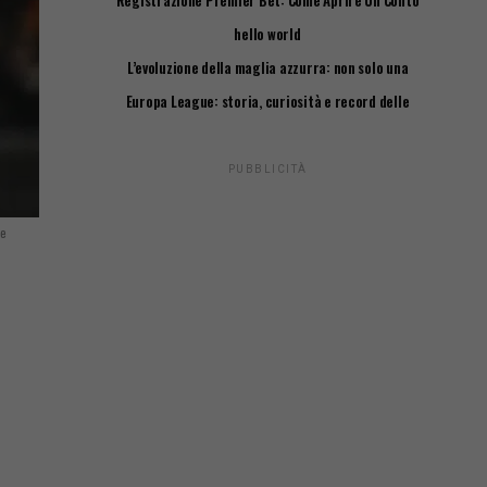
Registrazione Premier Bet: Come Aprire Un Conto
Passo Passo
hello world
L’evoluzione della maglia azzurra: non solo una
questione di stile
Europa League: storia, curiosità e record delle
squadre italiane
PUBBLICITÀ
se