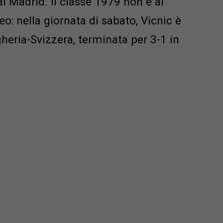
l Madrid. Il classe 1979 non è al
: nella giornata di sabato, Vicnic è
gheria-Svizzera, terminata per 3-1 in