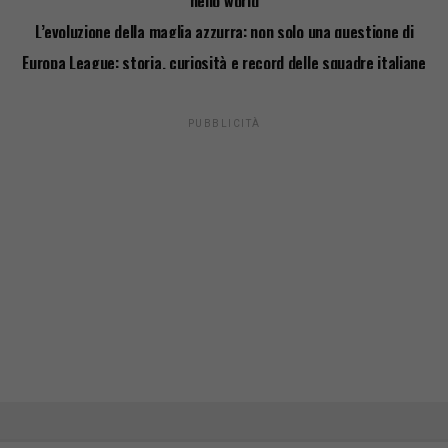
hello world
L’evoluzione della maglia azzurra: non solo una questione di
stile
Europa League: storia, curiosità e record delle squadre italiane
PUBBLICITÀ