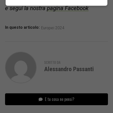
e segui la nostra
pagina Facebook
In questo articolo:
Europei 2024
SCRITTO DA
Alessandro Passanti
E tu cosa ne pensi?