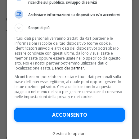
ricerche sul pubblico, sviluppo di servizi
Archiviare informazioni su dispositivo e/o accedervi
Come si potranno seguire gli Europei in
Scopri di più
tv? Andiamo a scoprirlo nel dettaglio.
I tuoi dati personali verranno trattati da 431 partner e le
informazioni raccolte dal tuo dispositivo (come cookie,
Su
Rai 1
saranno disponibili tutte le partite
identificatori univoci e altri dati del dispositivo) potrebbero
essere condivise con questi ultimi, da loro visualizzate e
dell’Italia in diretta. Sono previste anche tutte
memorizzate oppure essere usate nello specifico da questo
quelle della fase ad eliminazione diretta (dagli
sito. Noi e i nostri partner potremmo utilizzare dati di
localizzazione esatti.
Elenco dei partner
.
ottavi alla finale), più una al giorno della fase a
gironi. Un totale di 30 su 51 match
Alcuni fornitori potrebbero trattare i tuoi dati personali sulla
base dell'interesse legittimo, al quale puoi opporti gestendo
In streaming le partite sulla Rai si potranno seguire
le tue opzioni qui sotto. Cerca un link in fondo a questa
su
Raiplay.
pagina o nel menu del sito per gestire o revocare il consenso
nelle impostazioni della privacy e dei cookie.
Su
Sky
sarà invece possibile seguire tutti gli
Europei nel loro complesso
In streaming le partite di Sky si potranno seguire
ACCONSENTO
su
SkyGO e NOW
Gestisci le opzioni
Continua a leggere le notizie di
OA Calcio