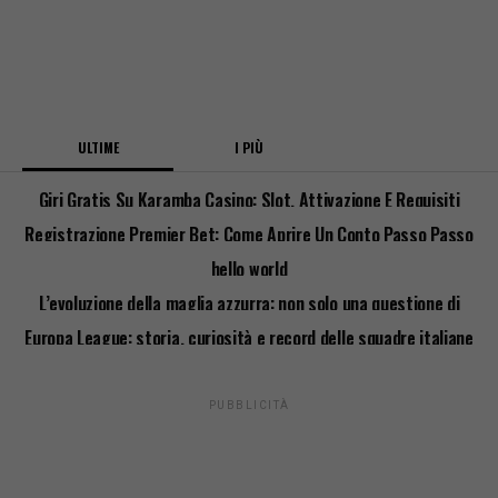
ULTIME
I PIÙ
Giri Gratis Su Karamba Casino: Slot, Attivazione E Requisiti
Registrazione Premier Bet: Come Aprire Un Conto Passo Passo
hello world
L’evoluzione della maglia azzurra: non solo una questione di
stile
Europa League: storia, curiosità e record delle squadre italiane
PUBBLICITÀ