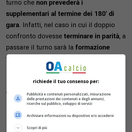
turno che
non prevederà i
supplementari al termine dei 180′ di
gara
. Infatti, nel caso in cui il doppio
confronto dovesse
terminare in parità
, a
passare il turno sarà la
formazione
testa di serie
, cioè quella che giocherà
il ritorno in casa. Dalle semifinali in poi,
invece, saranno presenti supplementari
richiede il tuo consenso per:
ed eventualmente i rigori.
Pubblicità e contenuti personalizzati, misurazione
delle prestazioni dei contenuti e degli annunci,
ricerche sul pubblico, sviluppo di servizi
Di seguito il calendario completo, il
Archiviare informazioni su dispositivo e/o accedervi
programma dettagliato, l’orario d’inizio,
Scopri di più
il palinsesto tv e streaming delle sfide