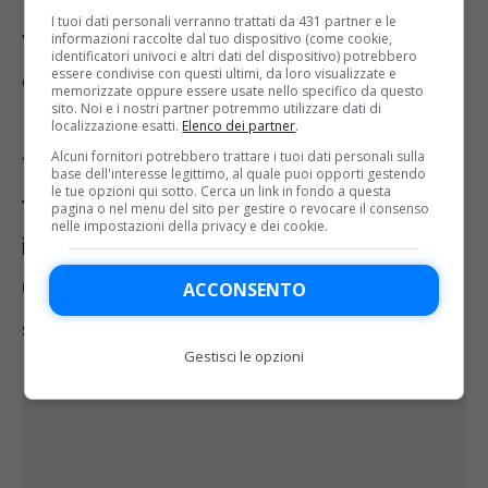
I tuoi dati personali verranno trattati da 431 partner e le
valevoli per il ritorno del secondo turno
informazioni raccolte dal tuo dispositivo (come cookie,
identificatori univoci e altri dati del dispositivo) potrebbero
essere condivise con questi ultimi, da loro visualizzate e
della fase nazionale per ciò che
memorizzate oppure essere usate nello specifico da questo
sito. Noi e i nostri partner potremmo utilizzare dati di
riguarda i playoff della Serie C 2023-
localizzazione esatti.
Elenco dei partner
.
Alcuni fornitori potrebbero trattare i tuoi dati personali sulla
2024.
Tutte
l
e partite saranno
base dell'interesse legittimo, al quale puoi opporti gestendo
le tue opzioni qui sotto. Cerca un link in fondo a questa
trasmesse in diretta tv su Sky Sport e
pagina o nel menu del sito per gestire o revocare il consenso
nelle impostazioni della privacy e dei cookie.
in diretta streaming su NOW, Sky Go.
Catania-Avellino, inoltre, sarà visibile in
ACCONSENTO
streaming su Rai Play.
Gestisci le opzioni