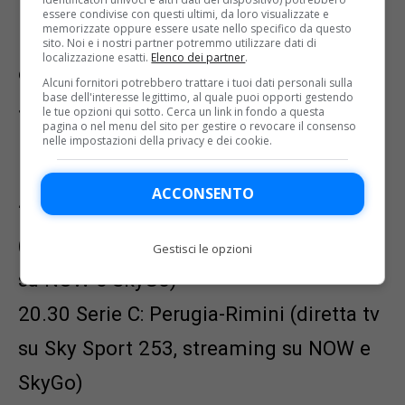
18.30 Bundesliga: Mainz-Borussia
essere condivise con questi ultimi, da loro visualizzate e
memorizzate oppure essere usate nello specifico da questo
Dortmund (diretta tv su Sky Sport Arena
sito. Noi e i nostri partner potremmo utilizzare dati di
localizzazione esatti.
Elenco dei partner
.
e Sky Sport 4k, 213, streaming su
Alcuni fornitori potrebbero trattare i tuoi dati personali sulla
base dell'interesse legittimo, al quale puoi opporti gestendo
SkyGo e NOW)
le tue opzioni qui sotto. Cerca un link in fondo a questa
pagina o nel menu del sito per gestire o revocare il consenso
19.00 Liga portoghese: Estoril-Sporting
nelle impostazioni della privacy e dei cookie.
Lisbona (streaming su DAZN)
ACCONSENTO
20.30 Serie C: Atalanta U23-Legnago
(diretta tv su Sky Sport 255, streaming
Gestisci le opzioni
su NOW e SkyGo)
20.30 Serie C: Perugia-Rimini (diretta tv
su Sky Sport 253, streaming su NOW e
SkyGo)