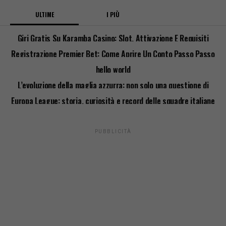
ULTIME
I PIÙ
Giri Gratis Su Karamba Casino: Slot, Attivazione E Requisiti
Registrazione Premier Bet: Come Aprire Un Conto Passo Passo
hello world
L’evoluzione della maglia azzurra: non solo una questione di
stile
Europa League: storia, curiosità e record delle squadre italiane
PUBBLICITÀ