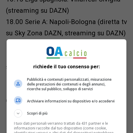
(streaming su DAZN)
18.00 Serie A: Napoli-Bologna (diretta tv
su Sky Zona DAZN, streaming su DAZN)
18.00 Supercoppa Serie C: Juve Stabia-
Mantova (diretta tv su Sky Sport 252,
streaming su NOW e SkyGo)
richiede il tuo consenso per:
18.30 Premier League: Nottingham
Pubblicità e contenuti personalizzati, misurazione
delle prestazioni dei contenuti e degli annunci,
Forest-Chelsea (diretta tv su Sky Sport
ricerche sul pubblico, sviluppo di servizi
Calcio, streaming su NOW e SkyGo)
Archiviare informazioni su dispositivo e/o accedervi
18.30 Liga spagnola: Granada-Real
Scopri di più
Madrid (streaming su DAZN)
I tuoi dati personali verranno trattati da 431 partner e le
informazioni raccolte dal tuo dispositivo (come cookie,
identificatori univoci e altri dati del dispositivo) potrebbero