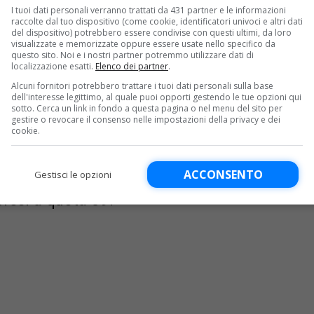
I tuoi dati personali verranno trattati da 431 partner e le informazioni
raccolte dal tuo dispositivo (come cookie, identificatori univoci e altri dati
cesso sulla
Sampdoria
ottava
del dispositivo) potrebbero essere condivise con questi ultimi, da loro
visualizzate e memorizzate oppure essere usate nello specifico da
econda piazza.
questo sito. Noi e i nostri partner potremmo utilizzare dati di
localizzazione esatti.
Elenco dei partner
.
Alcuni fornitori potrebbero trattare i tuoi dati personali sulla base
contro tra
Ternana ed Ascoli
, con gli
dell'interesse legittimo, al quale puoi opporti gestendo le tue opzioni qui
sotto. Cerca un link in fondo a questa pagina o nel menu del sito per
 potrebbero allontanarsi un po’ di più
gestire o revocare il consenso nelle impostazioni della privacy e dei
cookie.
anche da quella spareggio. Una delle
che va in casa del
Cosenza
e con tre
ACCONSENTO
Gestisci le opzioni
resi a quota 39.