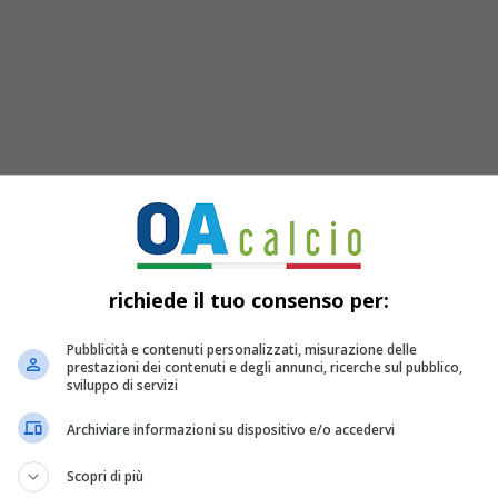
richiede il tuo consenso per:
Pubblicità e contenuti personalizzati, misurazione delle
rà al
Parma,
che ospita il
Lecco
in un
prestazioni dei contenuti e degli annunci, ricerche sul pubblico,
sviluppo di servizi
n caso di ko del
Venezia
e vittoria al
Archiviare informazioni su dispositivo e/o accedervi
e la Serie A a causa degli scontri
Scopri di più
nezia e Cremonese può venire incontro