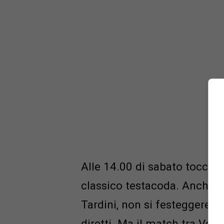
Alle 14.00 di sabato tocche
classico testacoda. Anche i
Tardini, non si festeggerebb
diretti. Ma il match tra Ve