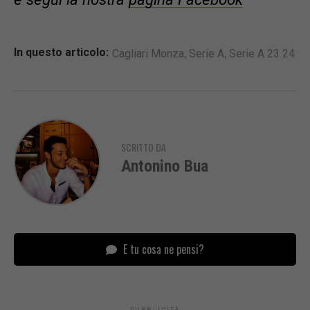
,
,
In questo articolo:
Cagliari Monza
Serie A
Serie A 23 24
SCRITTO DA
Antonino Bua
E tu cosa ne pensi?