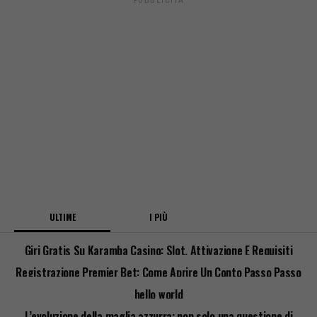
PUBBLICITÀ
ULTIME
I PIÙ
Giri Gratis Su Karamba Casino: Slot, Attivazione E Requisiti
Registrazione Premier Bet: Come Aprire Un Conto Passo Passo
hello world
L’evoluzione della maglia azzurra: non solo una questione di