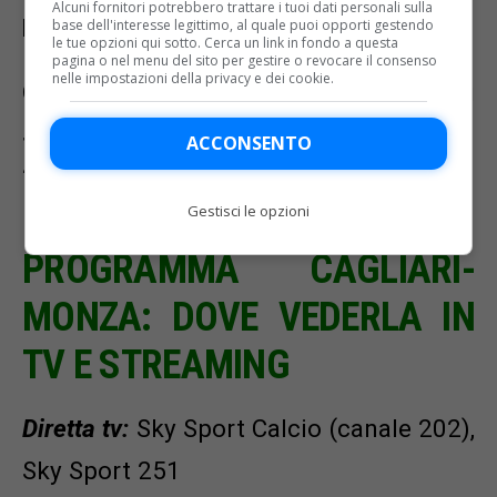
Alcuni fornitori potrebbero trattare i tuoi dati personali sulla
Domenica 26 novembre
base dell'interesse legittimo, al quale puoi opporti gestendo
le tue opzioni qui sotto. Cerca un link in fondo a questa
pagina o nel menu del sito per gestire o revocare il consenso
nelle impostazioni della privacy e dei cookie.
Ore 12.30 Cagliari-Monza – Diretta tv su
Sky Sport 251, Sky Sport Calcio (canale
ACCONSENTO
202)
Gestisci le opzioni
PROGRAMMA CAGLIARI-
MONZA: DOVE VEDERLA IN
TV E STREAMING
Diretta tv:
Sky Sport Calcio (canale 202),
Sky Sport 251