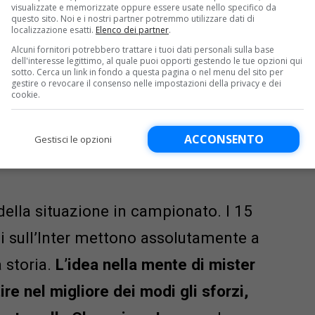
visualizzate e memorizzate oppure essere usate nello specifico da
questo sito. Noi e i nostri partner potremmo utilizzare dati di
o,
anche la partita in casa
localizzazione esatti.
Elenco dei partner
.
Alcuni fornitori potrebbero trattare i tuoi dati personali sulla base
ppare a forte rischio.
Proprio nel
dell'interesse legittimo, al quale puoi opporti gestendo le tue opzioni qui
sotto. Cerca un link in fondo a questa pagina o nel menu del sito per
campana avrebbe bisogno di ogni
gestire o revocare il consenso nelle impostazioni della privacy e dei
cookie.
ACCONSENTO
Gestisci le opzioni
over
ella situazione in campionato. I 15
li sull’Inter mettono assolutamente a
a storia.
L’idea nella mente di mister
ire nel migliore dei modi gli sforzi,