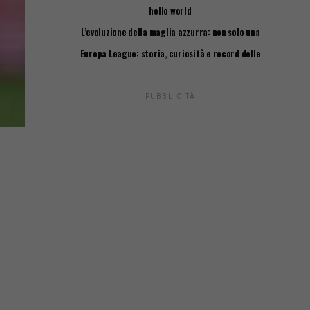
Passo Passo
hello world
L’evoluzione della maglia azzurra: non solo una
questione di stile
Europa League: storia, curiosità e record delle
squadre italiane
PUBBLICITÀ