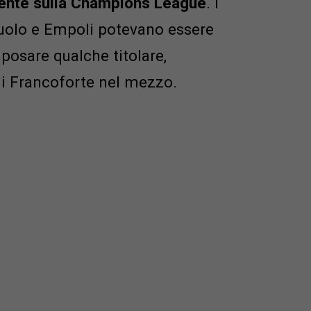
ente sulla Champions League
. I
suolo e Empoli potevano essere
iposare qualche titolare,
di Francoforte nel mezzo.