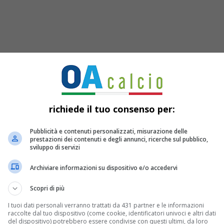
richiede il tuo consenso per:
Pubblicità e contenuti personalizzati, misurazione delle
prestazioni dei contenuti e degli annunci, ricerche sul pubblico,
o Raspadori
sviluppo di servizi
Archiviare informazioni su dispositivo e/o accedervi
00 ha lasciato anzitempo la seduta a
Scopri di più
edico degli azzurri lo ha già messo a
I tuoi dati personali verranno trattati da 431 partner e le informazioni
raccolte dal tuo dispositivo (come cookie, identificatori univoci e altri dati
del dispositivo) potrebbero essere condivise con questi ultimi, da loro
a alla trasferta in casa del “suo”