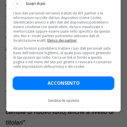
recuperare al meglio Zapata e Muriel.
Scopri di più
I tuoi dati personali verranno trattati da 431 partner e le
Duvan è tornato a posto fisicamente, Luis
informazioni raccolte dal tuo dispositivo (come cookie,
identificatori univoci e altri dati del dispositivo) potrebbero
sa cosa deve fare e come regolarsi per
essere condivise con questi ultimi, da loro visualizzate e
memorizzate oppure essere usate nello specifico da questo
recuperare la condizione di novembre
sito. Noi e i nostri partner potremmo utilizzare dati di
localizzazione esatti.
Elenco dei partner
.
prima della sosta. C’è bisogno che loro
Alcuni fornitori potrebbero trattare i tuoi dati personali sulla
base dell'interesse legittimo, al quale puoi opporti gestendo
due e anche Pasalic stiano bene, siano in
le tue opzioni qui sotto. Cerca un link in fondo a questa
pagina o nel menu del sito per gestire o revocare il consenso
nelle impostazioni della privacy e dei cookie.
grado di dare un apporto importante. Non
c’è niente di statico, è tutto molto
ACCONSENTO
dinamico, anche sul tridente: magari
domani uno di questi fa gol e assist e
Gestisci le opzioni
cambia di nuovo tutto, anche a livello di
titolari”.