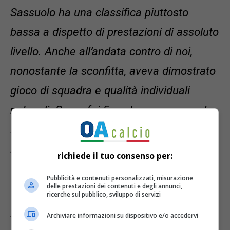
Sassuolo ha una classifica piuttosto
bassa a dispetto di prestazioni di assoluto
livello. Anche all’andata contro di noi,
nonostante la sconfitta, aveva dimostrato
gioco di squadra e qualità individuali
notevoli. Se ne fai 5 anche a una squadra
in difficoltà significa che hai valori
importanti”.
richiede il tuo consenso per:
Passando al campo, il mister atalantino
Pubblicità e contenuti personalizzati, misurazione
delle prestazioni dei contenuti e degli annunci,
ricerche sul pubblico, sviluppo di servizi
non scopre completamente le carte sul
Archiviare informazioni su dispositivo e/o accedervi
tridente Lookman-Hojlund-Boga
:
“Devo