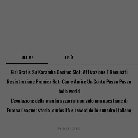
ULTIME
I PIÙ
Giri Gratis Su Karamba Casino: Slot, Attivazione E Requisiti
Registrazione Premier Bet: Come Aprire Un Conto Passo Passo
hello world
L’evoluzione della maglia azzurra: non solo una questione di
stile
Europa League: storia, curiosità e record delle squadre italiane
PUBBLICITÀ