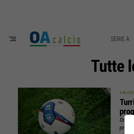
SERIE A
Tutte l
CALCIO 
Turr
prog
Dopo a
progr