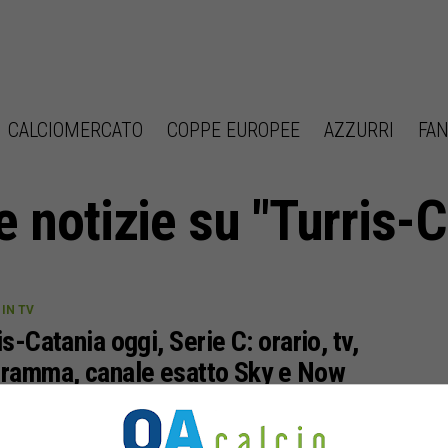
CALCIOMERCATO
COPPE EUROPEE
AZZURRI
FAN
e notizie su "Turris-
IN TV
is-Catania oggi, Serie C: orario, tv,
ramma, canale esatto Sky e Now
ver assistito a grandi partite tra martedì e ieri, il
amma della dodicesima giornata della Serie C 2024-2025