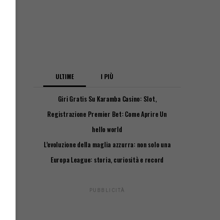
ULTIME
I PIÙ
Giri Gratis Su Karamba Casino: Slot,
Attivazione E Requisiti
Registrazione Premier Bet: Come Aprire Un
Conto Passo Passo
hello world
L’evoluzione della maglia azzurra: non solo una
questione di stile
Europa League: storia, curiosità e record
delle squadre italiane
PUBBLICITÀ