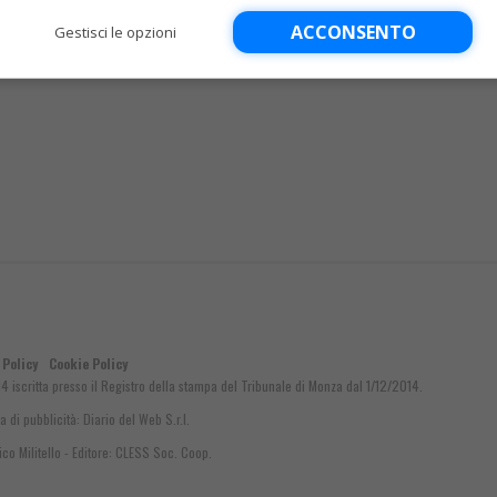
ACCONSENTO
Gestisci le opzioni
 Policy
Cookie Policy
14 iscritta presso il Registro della stampa del Tribunale di Monza dal 1/12/2014.
a di pubblicità:
Diario del Web S.r.l.
o Militello - Editore: CLESS Soc. Coop.