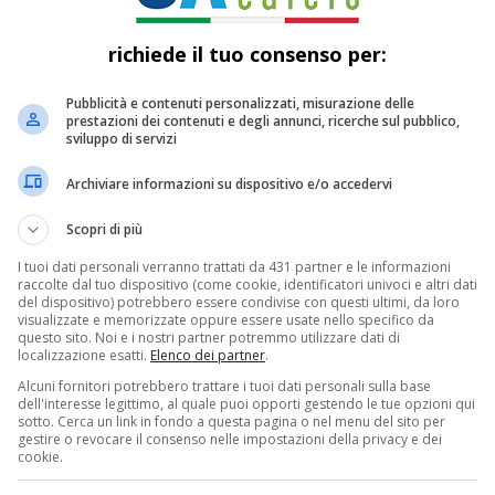
uderà quest’oggi con le...
 Pruiti
31 OTTOBRE 2024
richiede il tuo consenso per:
Pubblicità e contenuti personalizzati, misurazione delle
prestazioni dei contenuti e degli annunci, ricerche sul pubblico,
IN TV
sviluppo di servizi
is-Catania oggi in tv: orario, programma
Archiviare informazioni su dispositivo e/o accedervi
e C, streaming, probabili formazioni
ire dalle ore 14.00 la Turris scenderà in campo per
Scopri di più
tare il Catania in un match che si preannuncia a dir poco
I tuoi dati personali verranno trattati da 431 partner e le informazioni
ente....
raccolte dal tuo dispositivo (come cookie, identificatori univoci e altri dati
del dispositivo) potrebbero essere condivise con questi ultimi, da loro
 Bua
24 MARZO 2024
visualizzate e memorizzate oppure essere usate nello specifico da
questo sito. Noi e i nostri partner potremmo utilizzare dati di
localizzazione esatti.
Elenco dei partner
.
Alcuni fornitori potrebbero trattare i tuoi dati personali sulla base
dell'interesse legittimo, al quale puoi opporti gestendo le tue opzioni qui
sotto. Cerca un link in fondo a questa pagina o nel menu del sito per
gestire o revocare il consenso nelle impostazioni della privacy e dei
cookie.