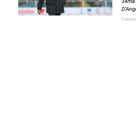
34ma g
D’Ange
Francesco