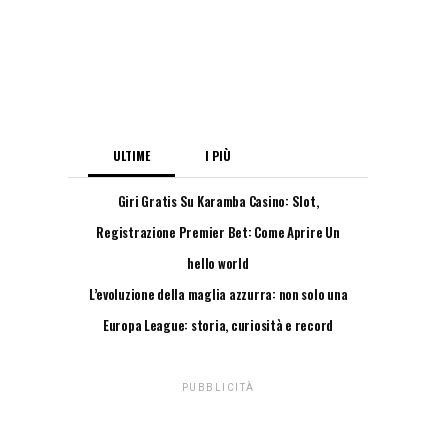
ULTIME
I PIÙ
Giri Gratis Su Karamba Casino: Slot,
Attivazione E Requisiti
Registrazione Premier Bet: Come Aprire Un
Conto Passo Passo
hello world
L’evoluzione della maglia azzurra: non solo una
questione di stile
Europa League: storia, curiosità e record
delle squadre italiane
PUBBLICITÀ