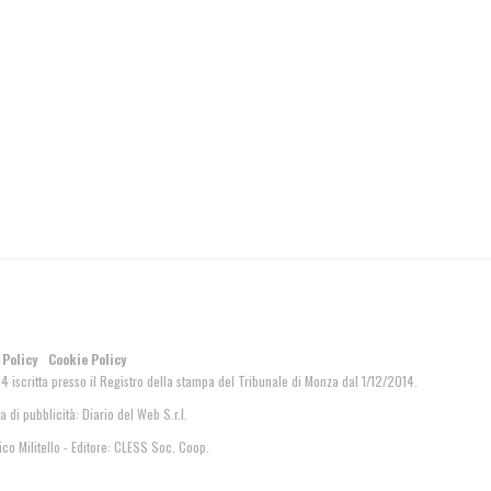
 Policy
Cookie Policy
14 iscritta presso il Registro della stampa del Tribunale di Monza dal 1/12/2014.
a di pubblicità:
Diario del Web S.r.l.
o Militello - Editore: CLESS Soc. Coop.