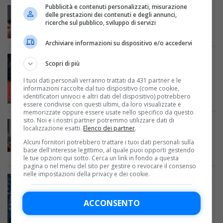
Pubblicità e contenuti personalizzati, misurazione
SERIE B
delle prestazioni dei contenuti e degli annunci,
Quagliarella sogna la Sampdoria: “Se
ricerche sul pubblico, sviluppo di servizi
chiamano…”
Archiviare informazioni su dispositivo e/o accedervi
Scopri di più
CALCIO IN TV
A che ora Roma-Sampdoria oggi in tv,
I tuoi dati personali verranno trattati da 431 partner e le
Coppa Italia: canale, programma,
informazioni raccolte dal tuo dispositivo (come cookie,
streaming, probabili formazioni
identificatori univoci e altri dati del dispositivo) potrebbero
essere condivise con questi ultimi, da loro visualizzate e
memorizzate oppure essere usate nello specifico da questo
sito. Noi e i nostri partner potremmo utilizzare dati di
CALCIO IN TV
localizzazione esatti.
Elenco dei partner
.
Cittadella-Sampdoria oggi, Serie B:
Alcuni fornitori potrebbero trattare i tuoi dati personali sulla
orario, programma, tv, streaming,
base dell'interesse legittimo, al quale puoi opporti gestendo
probabili formazioni, squalificati
le tue opzioni qui sotto. Cerca un link in fondo a questa
pagina o nel menu del sito per gestire o revocare il consenso
nelle impostazioni della privacy e dei cookie.
CALCIO IN TV
Cesena-Sampdoria oggi, Serie B: orario,
ACCONSENTO
programma, tv, streaming, probabili
formazioni, squalificati