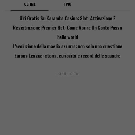
ULTIME
I PIÙ
Giri Gratis Su Karamba Casino: Slot, Attivazione E
Requisiti
Registrazione Premier Bet: Come Aprire Un Conto Passo
Passo
hello world
L’evoluzione della maglia azzurra: non solo una questione
di stile
Europa League: storia, curiosità e record delle squadre
italiane
PUBBLICITÀ