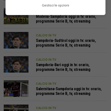
Gestisci le opzioni
CALCIO IN TV
Modena-Sampdoria oggi in tv: orario,
programma Serie B, tv, streaming
CALCIO IN TV
Sampdoria-Sudtirol oggi in tv: orario,
programma Serie B, tv, streaming
CALCIO IN TV
Sampdoria-Bari oggi in tv: orario,
programma Serie B, tv, streaming
CALCIO IN TV
Salernitana-Sampdoria oggi in tv: orario,
programma Serie B, tv, streaming
CALCIO IN TV