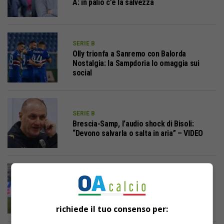
A: in palio c’è la salvezza
SERIE B
Olly trionfa a Sanremo con Balorda
Nostalgia: la Sampdoria lo omaggia sui
social
SERIE B
Brescia-Samp, l’audio shock di Bisoli:
“Devono salvarla o salta in aria” – VIDEO
SERIE B
Brescia-Sampdoria, insulti razzisti ad
Akinsanmiro: il messaggio del club sui
social
richiede il tuo consenso per: