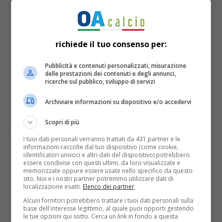
richiede il tuo consenso per:
Pubblicità e contenuti personalizzati, misurazione
delle prestazioni dei contenuti e degli annunci,
ricerche sul pubblico, sviluppo di servizi
Archiviare informazioni su dispositivo e/o accedervi
Scopri di più
ULTIME
I PIÙ
I tuoi dati personali verranno trattati da 431 partner e le
Giri Gratis Su Karamba Casino: Slot, Attivazione E
informazioni raccolte dal tuo dispositivo (come cookie,
identificatori univoci e altri dati del dispositivo) potrebbero
Requisiti
Registrazione Premier Bet: Come Aprire Un Conto Passo
essere condivise con questi ultimi, da loro visualizzate e
memorizzate oppure essere usate nello specifico da questo
Passo
hello world
sito. Noi e i nostri partner potremmo utilizzare dati di
localizzazione esatti.
Elenco dei partner
.
L’evoluzione della maglia azzurra: non solo una questione
Alcuni fornitori potrebbero trattare i tuoi dati personali sulla
di stile
Europa League: storia, curiosità e record delle squadre
base dell'interesse legittimo, al quale puoi opporti gestendo
le tue opzioni qui sotto. Cerca un link in fondo a questa
italiane