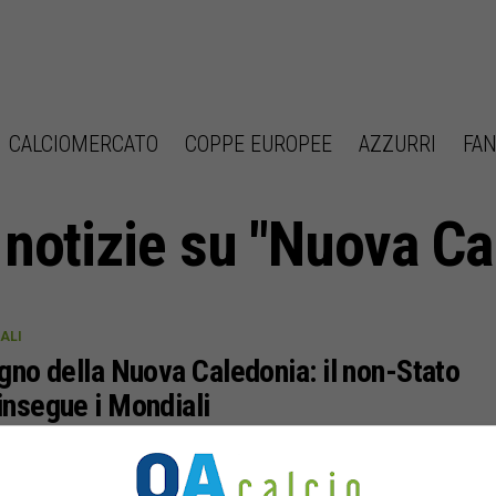
CALCIOMERCATO
COPPE EUROPEE
AZZURRI
FAN
e notizie su "Nuova Ca
ALI
ogno della Nuova Caledonia: il non-Stato
insegue i Mondiali
 Caledonia. Un luogo che evoca in noi sensazioni
e ed esotiche, spesso legate a vacanze
icamente insostenibili. Di certo non una località che...