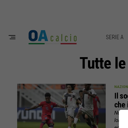
SERIE A
Tutte l
NAZION
Il s
che 
Nuova
lontan
econom