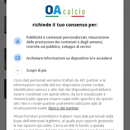
invisibile
SERIE A
richiede il tuo consenso per:
Empoli-Napoli 0-2, Spalletti: “Vittoria da
facce di c… Non abbiamo sofferto l’uomo
in meno”
Pubblicità e contenuti personalizzati, misurazione
delle prestazioni dei contenuti e degli annunci,
ricerche sul pubblico, sviluppo di servizi
SERIE A
Archiviare informazioni su dispositivo e/o accedervi
Un Napoli onnipotente: 0-2 sull’Empoli e
ottava vittoria consecutiva
Scopri di più
I tuoi dati personali verranno trattati da 431 partner e le
CALCIO ITALIANO
informazioni raccolte dal tuo dispositivo (come cookie,
“L’euforia non diventi presunzione”: cosa
identificatori univoci e altri dati del dispositivo) potrebbero
essere condivise con questi ultimi, da loro visualizzate e
deve fare il Napoli per Spalletti
memorizzate oppure essere usate nello specifico da questo
sito. Noi e i nostri partner potremmo utilizzare dati di
localizzazione esatti.
Elenco dei partner
.
PUBBLICITÀ
Alcuni fornitori potrebbero trattare i tuoi dati personali sulla
base dell'interesse legittimo, al quale puoi opporti gestendo
le tue opzioni qui sotto. Cerca un link in fondo a questa