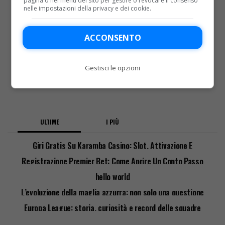
pagina o nel menu del sito per gestire o revocare il consenso
nelle impostazioni della privacy e dei cookie.
ACCONSENTO
Gestisci le opzioni
ULTIME
I PIÙ
Giri Gratis Su Karamba Casino: Slot, Attivazione E
Requisiti
Registrazione Premier Bet: Come Aprire Un Conto Passo
Passo
hello world
L’evoluzione della maglia azzurra: non solo una questione
di stile
Europa League: storia, curiosità e record delle squadre
italiane