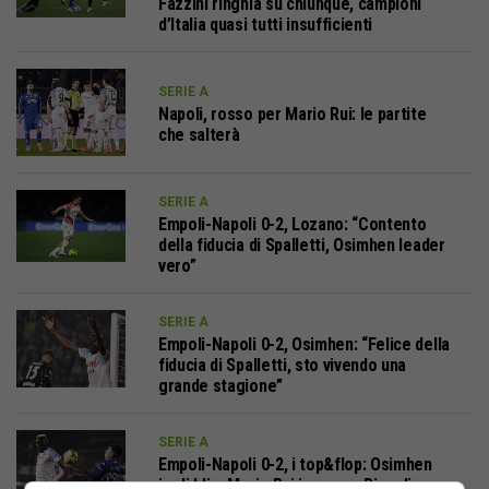
Fazzini ringhia su chiunque, campioni
d’Italia quasi tutti insufficienti
SERIE A
Napoli, rosso per Mario Rui: le partite
che salterà
SERIE A
Empoli-Napoli 0-2, Lozano: “Contento
della fiducia di Spalletti, Osimhen leader
vero”
SERIE A
Empoli-Napoli 0-2, Osimhen: “Felice della
fiducia di Spalletti, sto vivendo una
grande stagione”
SERIE A
Empoli-Napoli 0-2, i top&flop: Osimhen
iradiddio, Mario Rui ingenuo, Piccoli