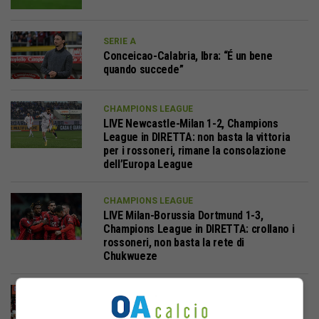
SERIE A
Conceicao-Calabria, Ibra: “É un bene
quando succede”
CHAMPIONS LEAGUE
LIVE Newcastle-Milan 1-2, Champions
League in DIRETTA: non basta la vittoria
per i rossoneri, rimane la consolazione
dell’Europa League
CHAMPIONS LEAGUE
LIVE Milan-Borussia Dortmund 1-3,
Champions League in DIRETTA: crollano i
rossoneri, non basta la rete di
Chukwueze
LIVE CALCIO
DIRETTA Milan-Torino 1-0 LIVE: i