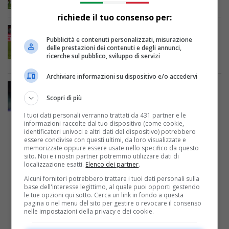
rossoneri tornano alla vittoria
richiede il tuo consenso per:
LIVE CALCIO
Pubblicità e contenuti personalizzati, misurazione
DIRETTA Milan-Sassuolo 2-5 LIVE:
delle prestazioni dei contenuti e degli annunci,
disfatta rossonera, un meraviglioso
ricerche sul pubblico, sviluppo di servizi
Sassuolo domina a San Siro
Archiviare informazioni su dispositivo e/o accedervi
LIVE CALCIO
DIRETTA Lazio-Milan 4-0 LIVE: i
Scopri di più
biancocelesti affondano la squadra di
I tuoi dati personali verranno trattati da 431 partner e le
Pioli, si apre la crisi rossonera
informazioni raccolte dal tuo dispositivo (come cookie,
identificatori univoci e altri dati del dispositivo) potrebbero
essere condivise con questi ultimi, da loro visualizzate e
PUBBLICITÀ
memorizzate oppure essere usate nello specifico da questo
sito. Noi e i nostri partner potremmo utilizzare dati di
localizzazione esatti.
Elenco dei partner
.
Alcuni fornitori potrebbero trattare i tuoi dati personali sulla
base dell'interesse legittimo, al quale puoi opporti gestendo
le tue opzioni qui sotto. Cerca un link in fondo a questa
pagina o nel menu del sito per gestire o revocare il consenso
nelle impostazioni della privacy e dei cookie.