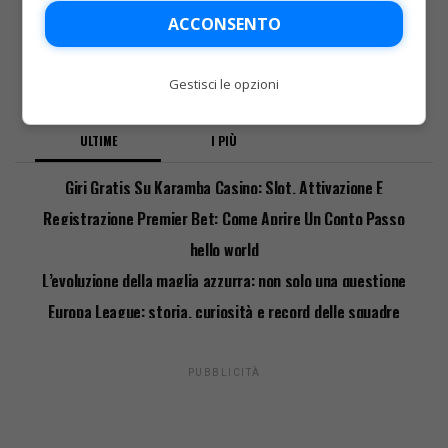
ACCONSENTO
Gestisci le opzioni
ULTIME
I PIÙ
Giri Gratis Su Karamba Casino: Slot, Attivazione E
Requisiti
Registrazione Premier Bet: Come Aprire Un Conto Passo
Passo
hello world
L’evoluzione della maglia azzurra: non solo una questione
di stile
Europa League: storia, curiosità e record delle squadre
italiane
PUBBLICITÀ